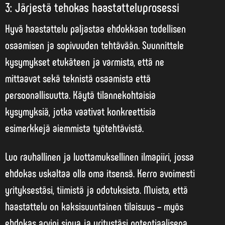
3: Järjestä tehokas haastatteluprosessi
Hyvä haastattelu paljastaa ehdokkaan todellisen
osaamisen ja sopivuuden tehtävään. Suunnittele
kysymykset etukäteen ja varmista, että ne
mittaavat sekä teknistä osaamista että
persoonallisuutta. Käytä
tilannekohtaisia
kysymyksiä
, jotka vaativat konkreettisia
esimerkkejä aiemmista työtehtävistä.
Luo rauhallinen ja luottamuksellinen ilmapiiri, jossa
ehdokas uskaltaa olla oma itsensä. Kerro avoimesti
yrityksestäsi, tiimistä ja odotuksista. Muista, että
haastattelu on kaksisuuntainen tilaisuus – myös
ehdokas arvioi sinua ja yritystäsi potentiaalisena