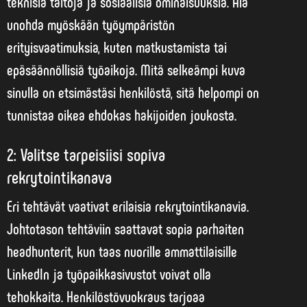
teknisiä taitoja ja sosiaalisia ominaisuuksia. Älä
unohda myöskään työympäristön
erityisvaatimuksia, kuten matkustamista tai
epäsäännöllisiä työaikoja. Mitä selkeämpi kuva
sinulla on etsimästäsi henkilöstä, sitä helpompi on
tunnistaa oikea ehdokas hakijoiden joukosta.
2: Valitse tarpeisiisi sopiva
rekrytointikanava
Eri tehtävät vaativat erilaisia rekrytointikanavia.
Johtotason tehtäviin saattavat sopia parhaiten
headhunterit, kun taas nuorille ammattilaisille
LinkedIn ja työpaikkasivustot voivat olla
tehokkaita.
Henkilöstövuokraus
tarjoaa