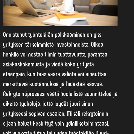
Onnistunut työntekijän palkkaaminen on yksi
yrityksen tärkeimmistä investoinneista. Oikea
henkilö voi nostaa tiimin tuottavuutta, parantaa
asiakaskokemusta ja viedä koko yritystä
eteenpäin, kun taas väärä valinta voi aiheuttaa
merkittäviä kustannuksia ja hidastaa kasvua.
Rekrytointiprosessi vaatii huolellista suunnittelua ja
oikeita työkaluja, jotta löydät juuri sinun
yritykseesi sopivan osaajan. Mikäli rekrytoinnin
sijaan haluat keskittyä vain ydinliiketoimintaasi,
voit vuokrata tutun tai uuden työntekijän Duuri-