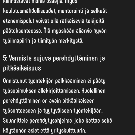
kiinnostavat monia osaajia. Myös
koulutusmahdollisuudet, mentorointi ja selkeät
etenemispolut voivat olla ratkaisevia tekijöitä
päätöksenteossa. Älä myöskään aliarvio hyvän
työilmapiirin ja tiimityön merkitystä.
5: Varmista sujuva perehdyttäminen ja
pitkäaikaisuus
Onnistunut työntekijän palkkaaminen ei pääty
työsopimuksen allekirjoittamiseen.
Huolellinen
perehdyttäminen
on avain pitkäaikaiseen
työsuhteeseen ja tyytyväiseen työntekijään.
Suunnittele perehdytysohjelma, joka kattaa sekä
käytännön asiat että yrityskulttuurin.