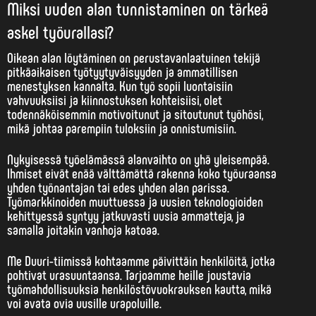
Miksi uuden alan tunnistaminen on tärkeä
askel työurallasi?
Oikean alan löytäminen on perustavanlaatuinen tekijä
pitkäaikaisen työtyytyväisyyden ja ammatillisen
menestyksen kannalta. Kun työ sopii luontaisiin
vahvuuksiisi ja kiinnostuksen kohteisiisi, olet
todennäköisemmin motivoitunut ja sitoutunut työhösi,
mikä johtaa parempiin tuloksiin ja onnistumisiin.
Nykyisessä työelämässä
alanvaihto
on yhä yleisempää.
Ihmiset eivät enää välttämättä rakenna koko työuraansa
yhden työnantajan tai edes yhden alan parissa.
Työmarkkinoiden muuttuessa ja uusien teknologioiden
kehittyessä syntyy jatkuvasti uusia ammatteja, ja
samalla joitakin vanhoja katoaa.
Me Duuri-tiimissä kohtaamme päivittäin henkilöitä, jotka
pohtivat urasuuntaansa. Tarjoamme heille joustavia
työmahdollisuuksia henkilöstövuokrauksen kautta, mikä
voi avata ovia uusille urapoluille.