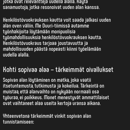
jotka ovat relevantteja uudella alalla. Käytä
sanamuotoja, jotka resonoivat uuden alan kanssa.
Henkilöstövuokrauksen kautta voit saada jalkasi uuden
alan oven väliin. Me Duuri-tiimissä autamme
työnhakijoita löytämään monipuolisia
työmahdollisuuksia henkilöstövuokrauksen kautta.
Henkilöstövuokraus tarjoaa joustavuutta ja
mahdollisuuden päästä nopeasti kiinni työelämään
uudella alalla.
Kohti sopivaa alaa – tärkeimmät oivallukset
Sopivan alan löytäminen on matka, joka vaatii
itsetuntemusta, tutkimusta ja kokeilua. Tärkeintä on
muistaa, että
alanvaihto on nykyään normaali osa
työuraa
, ei poikkeus. Monet menestyvät ammattilaiset
ovat vaihtaneet alaa useita kertoja uransa aikana.
Yhteenvetona tärkeimmät vinkit sopivan alan
tunnistamiseen: