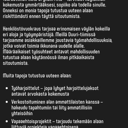
kokemusta ymmärtääksesi, sopiiko ala todella sinulle.
Onneksi on monia tapoja tutustua uuteen alaan
riskittömästi ennen täyttä sitoutumista.
Henkilöstövuokraus
tarjoaa erinomaisen väylän kokeilla
eri aloja ja työympäristöjä. Meillä Duuri-tiimissä
tarjoamme asiakkaillemme joustavia työmahdollisuuksia,
jotka voivat toimia ikkunana uudelle alalle.
Määräaikaiset työsuhteet antavat mahdollisuuden
tutustua alaan käytännössä ilman pitkäaikaista
sitoutumista.
Muita tapoja tutustua uuteen alaan:
Työharjoittelut – jopa lyhyet harjoittelujaksot
antavat arvokasta kokemusta
Verkostoituminen alan ammattilaisten kanssa –
hakeudu tapahtumiin tai liity ammatillisiin
yhteisöihin
Vapaaehtoisprojektit – tarjoudu tekemään alaan
liittyviä projekteja vapaaehtoisena