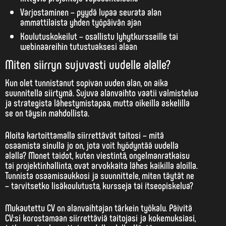
Varjostaminen – pyydä lupaa seurata alan
ammattilaista yhden työpäivän ajan
Koulutuskokeilut – osallistu lyhytkursseille tai
webinaareihin tutustuaksesi alaan
Miten siirryn sujuvasti uudelle alalle?
Kun olet tunnistanut sopivan uuden alan, on aika
suunnitella siirtymä. Sujuva alanvaihto vaatii valmistelua
ja strategista lähestymistapaa, mutta oikeilla askelilla
se on täysin mahdollista.
Aloita
kartoittamalla siirrettävät taitosi
– mitä
osaamista sinulla jo on, jota voit hyödyntää uudella
alalla? Monet taidot, kuten viestintä, ongelmanratkaisu
tai projektinhallinta, ovat arvokkaita lähes kaikilla aloilla.
Tunnista osaamisaukkosi ja suunnittele, miten täytät ne
– tarvitsetko lisäkoulutusta, kursseja tai itseopiskelua?
Mukautettu CV on alanvaihtajan tärkein työkalu. Päivitä
CV:si korostamaan siirrettäviä taitojasi ja kokemuksiasi,