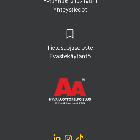
Y-tunnus: 3107190-1
Yhteystiedot
Tietosuojaseloste
Evästekäytäntö