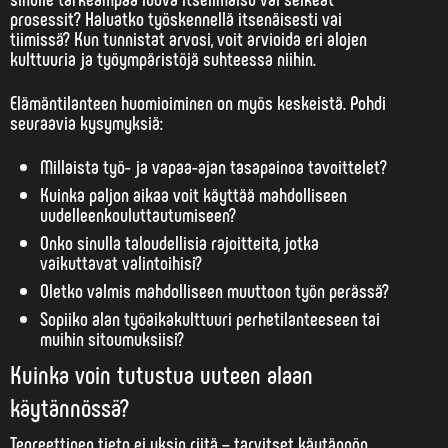
prosessit? Haluatko työskennellä itsenäisesti vai
tiimissä? Kun tunnistat arvosi, voit arvioida eri alojen
kulttuuria ja työympäristöjä suhteessa niihin.
Elämäntilanteen huomioiminen on myös keskeistä. Pohdi
seuraavia kysymyksiä:
Millaista työ- ja vapaa-ajan tasapainoa tavoittelet?
Kuinka paljon aikaa voit käyttää mahdolliseen
uudelleenkouluttautumiseen?
Onko sinulla taloudellisia rajoitteita, jotka
vaikuttavat valintoihisi?
Oletko valmis mahdolliseen muuttoon työn perässä?
Sopiiko alan työaikakulttuuri perhetilanteeseen tai
muihin sitoumuksiisi?
Kuinka voin tutustua uuteen alaan
käytännössä?
Teoreettinen tieto ei yksin riitä – tarvitset käytännön