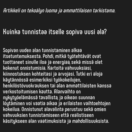
Artikkeli on tekoälyn luoma ja ammattilaisen tarkistama.
Kuinka tunnistaa itselle sopiva uusi ala?
Sopivan uuden alan tunnistaminen alkaa
itsetuntemuksesta. Pohdi, mitkä työtehtävät ovat
tuottaneet sinulle iloa ja energiaa, sekä missä olet
kokenut onnistumisia. Kartoita vahvuuksiasi,
kiinnostuksen kohteitasi ja arvojasi. Tutki eri aloja
käytännössä esimerkiksi työkokeilujen,
henkilöstövuokrauksen tai alan ammattilaisten kanssa
verkostoitumisen kautta.
Alanvaihto
on
nykytyöelämässä tavallista, ja oikean suunnan
löytäminen voi vaatia aikaa ja erilaisten vaihtoehtojen
kokeilua. Onnistunut alavalinta perustuu sekä omien
vahvuuksien tunnistamiseen että realistiseen
käsitykseen alan vaatimuksista ja mahdollisuuksista.