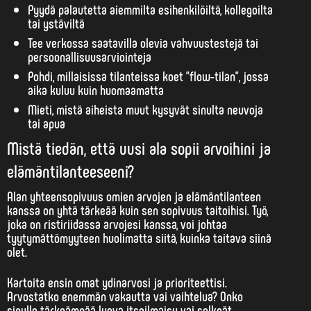
Pyydä palautetta aiemmilta esihenkilöiltä, kollegoilta
tai ystäviltä
Tee verkossa saatavilla olevia vahvuustestejä tai
persoonallisuusarviointeja
Pohdi, millaisissa tilanteissa koet ”flow-tilan”, jossa
aika kuluu kuin huomaamatta
Mieti, mistä aiheista muut kysyvät sinulta neuvoja
tai apua
Mistä tiedän, että uusi ala sopii arvoihini ja
elämäntilanteeseeni?
Alan yhteensopivuus omien arvojen ja elämäntilanteen
kanssa on yhtä tärkeää kuin sen sopivuus taitoihisi. Työ,
joka on ristiriidassa arvojesi kanssa, voi johtaa
tyytymättömyyteen huolimatta siitä, kuinka taitava siinä
olet.
Kartoita ensin omat
ydinarvosi
ja prioriteettisi.
Arvostatko enemmän vakautta vai vaihtelua? Onko
sinulle tärkeämpää luova itseilmaisu vai selkeät