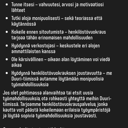
Tunne itsesi – vahvuutesi, arvosi ja motivaatiosi
lähteet
Tutki aloja monipuolisesti – sekä teoriassa että
käytännössä
Kokeile ennen sitoutumista – henkilöstövuokraus
tarjoaa tähän erinomaisen mahdollisuuden
Hyödynnä verkostojasi – keskustele eri alojen
ammattilaisten kanssa
Ole kärsivällinen – oikean alan löytäminen voi viedä
aikaa
Hyödynnä henkilöstövuokrauksen joustavuutta – me
Duuri-tiimissä autamme löytämään monipuolisia
työmahdollisuuksia
Jos olet pohtimassa alanvaihtoa tai etsit uusia
työmahdollisuuksia, ota rohkeasti yhteyttä meihin Duuri-
tiimissä. Tarjoamme henkilöstövuokrauspalvelua, jonka
kautta voit päästä kokeilemaan erilaisia työympäristöjä
ja löytää sopivia työmahdollisuuksia joustavasti.