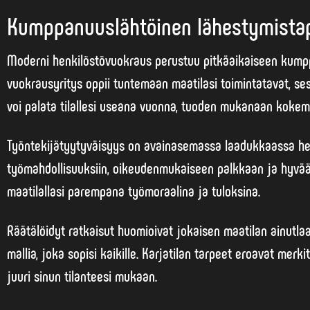
Kumppanuuslähtöinen lähestymistap
Moderni henkilöstövuokraus perustuu
pitkäaikaiseen kum
vuokrausyritys oppii tuntemaan maatilasi toimintatavat, ses
voi palata tilallesi useana vuonna, tuoden mukanaan koke
Työntekijätyytyväisyys on avainasemassa laadukkaassa henk
työmahdollisuuksiin, oikeudenmukaiseen palkkaan ja hyvä
maatilallasi parempana työmoraalina ja tuloksina.
Räätälöidyt ratkaisut huomioivat jokaisen maatilan ainutlaa
mallia, joka sopisi kaikille. Karjatilan tarpeet eroavat merk
juuri sinun tilanteesi mukaan.