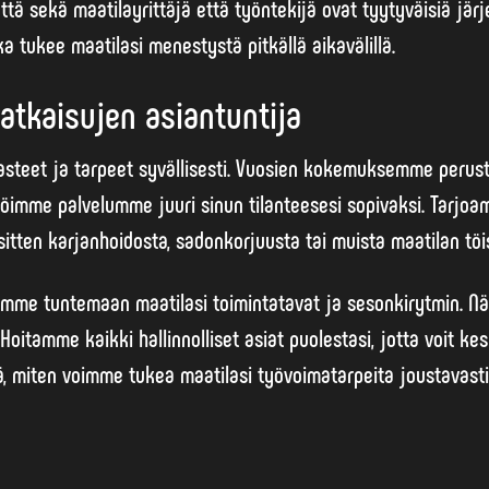
että sekä maatilayrittäjä että työntekijä ovat tyytyväisiä järj
a tukee maatilasi menestystä pitkällä aikavälillä.
atkaisujen asiantuntija
steet ja tarpeet syvällisesti. Vuosien kokemuksemme perust
älöimme palvelumme juuri sinun tilanteesesi sopivaksi. Tarjo
sitten karjanhoidosta, sadonkorjuusta tai muista maatilan töi
imme tuntemaan maatilasi toimintatavat ja sesonkirytmin. N
Hoitamme kaikki hallinnolliset asiat puolestasi, jotta voit kes
ä, miten voimme tukea maatilasi työvoimatarpeita joustavasti