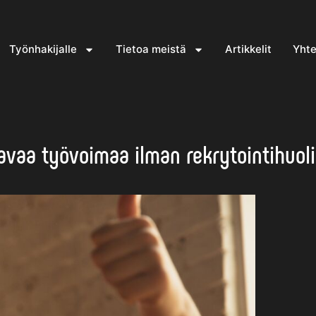
Työnhakijalle
Tietoa meistä
Artikkelit
Yhte
avaa työvoimaa ilman rekrytointihuol