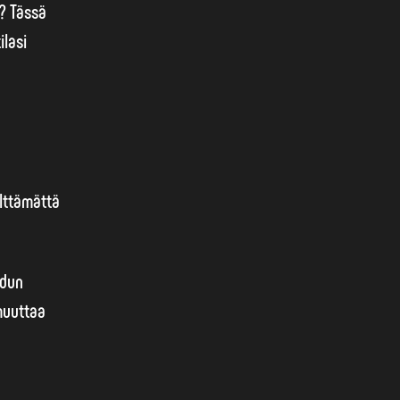
? Tässä
lasi
älttämättä
udun
muuttaa