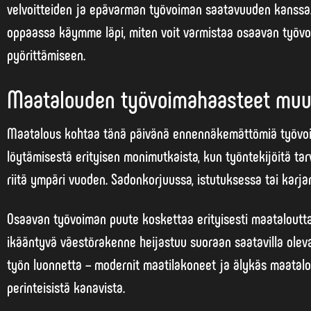
velvoitteiden ja epävarman työvoiman saatavuuden kanssa. 
oppaassa käymme läpi, miten voit varmistaa osaavan työvoi
pyörittämiseen.
Maatalouden työvoimahaasteet muu
Maatalous kohtaa tänä päivänä ennennäkemättömiä työvo
löytämisestä erityisen monimutkaista, kun työntekijöitä tarv
riitä ympäri vuoden. Sadonkorjuussa, istutuksessa tai karj
Osaavan työvoiman puute koskettaa erityisesti maatalout
ikääntyvä väestörakenne heijastuu suoraan saatavilla ole
työn luonnetta – modernit maatilakoneet ja älykäs maatalou
perinteisistä kanavista.