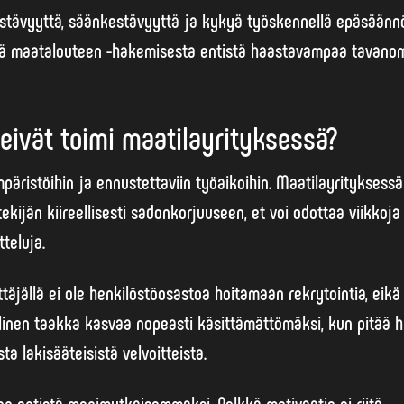
estävyyttä, säänkestävyyttä ja kykyä työskennellä epäsäännö
jä maatalouteen
-hakemisesta entistä haastavampaa tavanom
eivät toimi maatilayrityksessä?
päristöihin ja ennustettaviin työaikoihin. Maatilayrityksess
tekijän kiireellisesti sadonkorjuuseen, et voi odottaa viikkoj
teluja.
äjällä ei ole henkilöstöosastoa hoitamaan rekrytointia, eikä
llinen taakka
kasvaa nopeasti käsittämättömäksi, kun pitää h
a lakisääteisistä velvoitteista.
n entistä monimutkaisemmaksi. Pelkkä motivaatio ei riitä –