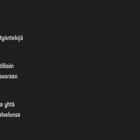
 työntekijä
lisiin
 suoraan
sa yhtä
palvelunsa