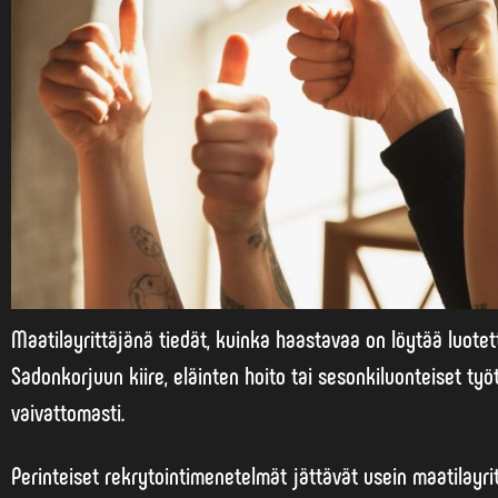
Maatilayrittäjänä tiedät, kuinka haastavaa on löytää luotett
Sadonkorjuun kiire, eläinten hoito tai sesonkiluonteiset työ
vaivattomasti.
Perinteiset rekrytointimenetelmät jättävät usein maatilayri