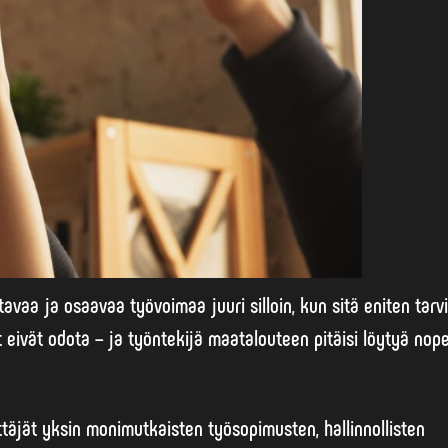
avaa ja osaavaa työvoimaa juuri silloin, kun sitä eniten tarvi
t eivät odota – ja
työntekijä maatalouteen
pitäisi löytyä nope
ttäjät yksin monimutkaisten työsopimusten, hallinnollisten