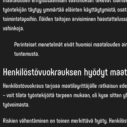
työntekijän täytyy ymmärtää eläinten käyttäytymistä, osata 
toimintatapoihin. Näiden taitojen arvioiminen haastatteluss
vahinkoja.
Perinteiset menetelmät eivät huomioi maatalouden ainu
tuntemusta.
Henkilöstövuokrauksen hyödyt maatil
Henkilöstövuokraus tarjoaa maatilayrittäjälle ratkaisun edel
– voit tilata työntekijöitä tarpeen mukaan, oli kyse sitten
työvoimasta.
Riskien vähentäminen on toinen merkittävä hyöty. Henkilöst