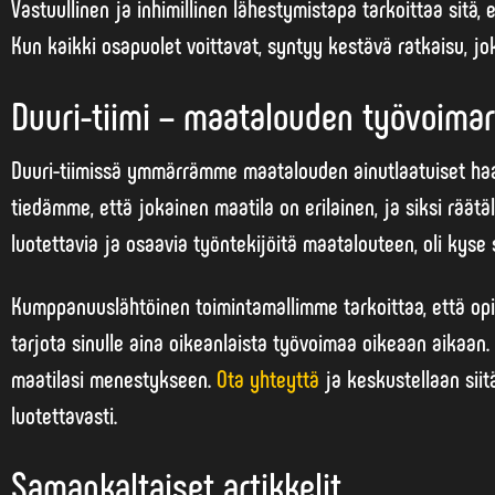
Vastuullinen ja
inhimillinen lähestymistapa
tarkoittaa sitä, 
Kun kaikki osapuolet voittavat, syntyy kestävä ratkaisu, jok
Duuri-tiimi – maatalouden työvoimar
Duuri-tiimissä ymmärrämme maatalouden ainutlaatuiset haa
tiedämme, että jokainen maatila on erilainen, ja siksi räät
luotettavia ja osaavia työntekijöitä maatalouteen, oli kyse 
Kumppanuuslähtöinen toimintamallimme tarkoittaa, että op
tarjota sinulle aina oikeanlaista työvoimaa oikeaan aikaan. 
maatilasi menestykseen.
Ota yhteyttä
ja keskustellaan siit
luotettavasti.
Samankaltaiset artikkelit