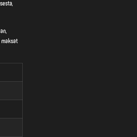
sesta,
an,
n maksat