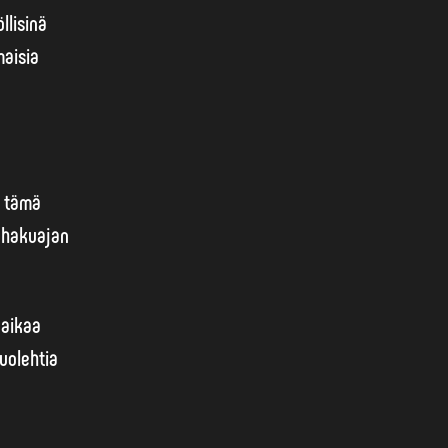
llisinä
aisia
ä tämä
a hakuajan
 aikaa
uolehtia