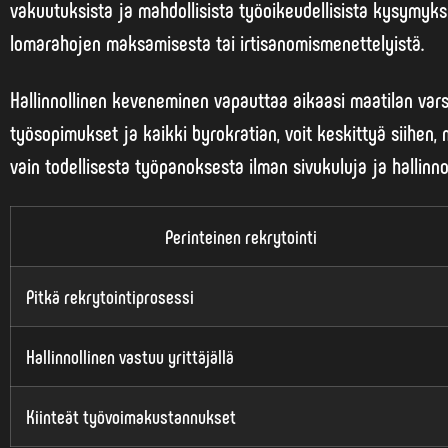
vakuutuksista ja mahdollisista työoikeudellisista kysymyksi
lomarahojen maksamisesta tai irtisanomismenettelyistä.
Hallinnollinen keveneminen vapauttaa aikaasi maatilan var
työsopimukset ja kaikki byrokratian, voit keskittyä siihe
vain todellisesta työpanoksesta ilman sivukuluja ja hallinnoll
Perinteinen rekrytointi
Pitkä rekrytointiprosessi
Hallinnollinen vastuu yrittäjällä
Kiinteät työvoimakustannukset