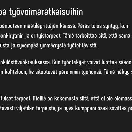
a työvoimaratkaisuihin
ppanuuteen
maatilayrittäjän kanssa. Paras tulos syntyy, kun
onkirytmin ja erityistarpeet. Tämä tarkoittaa sitä, että sama
musta ja syvempää ymmärrystä työtehtävistä.
ilöstövuokrauksessa. Kun työntekijät voivat luottaa säännöl
än kohteluun, he sitoutuvat paremmin työhönsä. Tämä näkyy
tuiset tarpeet. Meillä on kokemusta siitä, että ei ole olemas
ittävästi viljatilan tarpeista, ja hyvä kumppani osaa sovittaa 