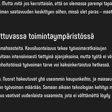
Mutta mitä jos kerrottaisiin, että on olemassa parempi tapa
man saatavuuden keskittyen siihen, missä olet paras – maati
ttuvassa toimintaympäristössä
imahaasteita.
Kausiluonteisuus
tekee työvoimaratkaisujen
itaan intensiivisesti tiettyinä ajanjaksoina, mutta työtä ei v
anhoitotöissä työvoiman tarve voi kaksinkertaistua hetkessä.
ta. Nuoret hakeutuvat yhä useammin kaupunkeihin, ja maase
van työvoiman määrään. Samaan aikaan teknologian kehitys 
s vaativat uudenlaista osaamista, jota ei välttämättä löydy