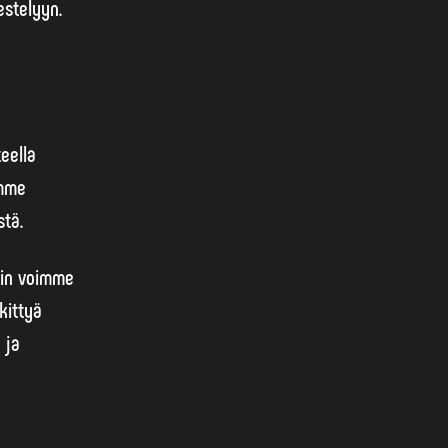
estelyyn.
eella
amme
stä.
äin voimme
kittyä
 ja