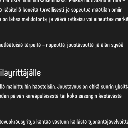
käsitellä koneita turvallisesti ja sopeutua maatilan omiin
a on lähes mahdotonta, ja väärä ratkaisu voi aiheuttaa merki
tlaatuisia tarpeita – nopeutta, joustavuutta ja alan syvää
ayrittäjälle
lä mainittuihin haasteisiin.
Joustavuus
on ehkä suurin yksitt
 yhden päivän kiireapulaisesta tai koko sesongin kestävästä
övuokrausyritys kantaa vastuun kaikista työnantajavelvoitte