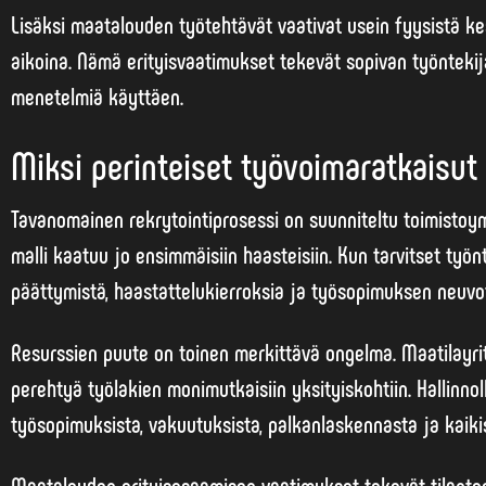
Lisäksi maatalouden työtehtävät vaativat usein fyysistä k
aikoina. Nämä erityisvaatimukset tekevät sopivan
työnteki
menetelmiä käyttäen.
Miksi perinteiset työvoimaratkaisut 
Tavanomainen rekrytointiprosessi on suunniteltu toimistoym
malli kaatuu jo ensimmäisiin haasteisiin. Kun tarvitset työn
päättymistä, haastattelukierroksia ja työsopimuksen neuvot
Resurssien puute on toinen merkittävä ongelma. Maatilayritt
perehtyä työlakien monimutkaisiin yksityiskohtiin.
Hallinno
työsopimuksista, vakuutuksista, palkanlaskennasta ja kaikist
Maatalouden erityisosaamisen vaatimukset tekevät tilantee