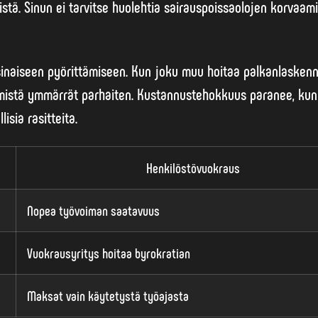
stä. Sinun ei tarvitse huolehtia sairauspoissaolojen korvaami
sinaiseen pyörittämiseen. Kun joku muu hoitaa palkanlaskenn
n, mistä ymmärrät parhaiten. Kustannustehokkuus paranee, ku
isia rasitteita.
Henkilöstövuokraus
Nopea työvoiman saatavuus
Vuokrausyritys hoitaa byrokratian
Maksat vain käytetystä työajasta