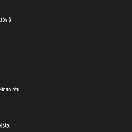
ttäviä
äinen etu
ista,