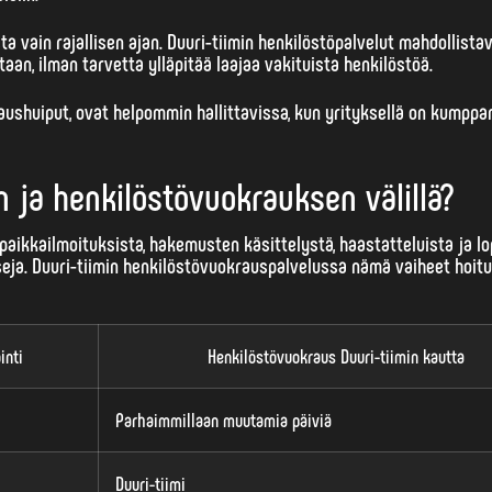
ta vain rajallisen ajan. Duuri-tiimin henkilöstöpalvelut mahdollista
taan, ilman tarvetta ylläpitää laajaa vakituista henkilöstöä.
ilaushuiput, ovat helpommin hallittavissa, kun yrityksellä on kumppa
n ja henkilöstövuokrauksen välillä?
aikkailmoituksista, hakemusten käsittelystä, haastatteluista ja lo
seja
. Duuri-tiimin henkilöstövuokrauspalvelussa nämä vaiheet hoit
inti
Henkilöstövuokraus Duuri-tiimin kautta
Parhaimmillaan muutamia päiviä
Duuri-tiimi