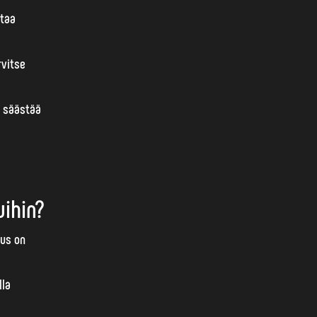
staa
rvitse
ä säästää
ihin?
uus
on
lla