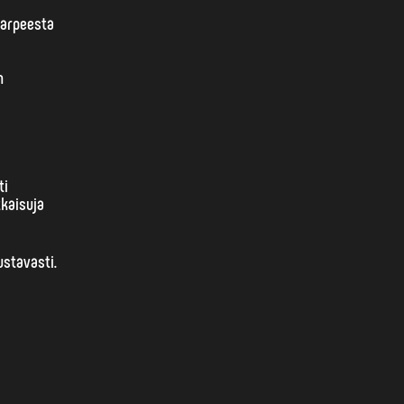
tarpeesta
n
ti
tkaisuja
ustavasti.