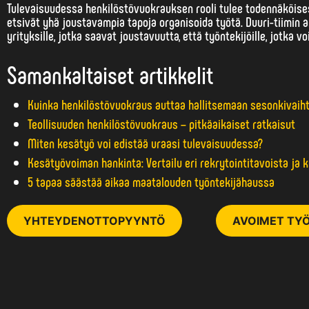
Tulevaisuudessa henkilöstövuokrauksen rooli tulee todennäköise
etsivät yhä joustavampia tapoja organisoida työtä. Duuri-tiimin
yrityksille, jotka saavat joustavuutta, että työntekijöille, jotka 
Samankaltaiset artikkelit
Kuinka henkilöstövuokraus auttaa hallitsemaan sesonkivaih
Teollisuuden henkilöstövuokraus – pitkäaikaiset ratkaisut
Miten kesätyö voi edistää uraasi tulevaisuudessa?
Kesätyövoiman hankinta: Vertailu eri rekrytointitavoista ja 
5 tapaa säästää aikaa maatalouden työntekijähaussa
YHTEYDENOTTOPYYNTÖ
AVOIMET TYÖ