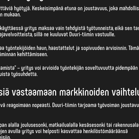
kittäviä hyötyjä. Keskeisimpänä etuna on
joustavuus
, joka mahdolli
en mukaan.
äyttäessä yritys maksaa vain tehdyistä työtunneista, eikä sen ta
velvoitteista, sillä ne kuuluvat Duuri-tiimin vastuulle.
aa työntekijöiden haun, haastattelut ja sopivuuden arvioinnin. Täm
oiminnan kehittämiseen.
mista” – yritys voi arvioida työntekijän soveltuvuutta pidempään
uista työsuhdetta.
siä vastaamaan markkinoiden vaihtelu
tävä reagoimaan nopeasti. Duuri-tiimin tarjoama
työvoiman joustav
pan alalla joulusesonki, matkailualalla kesäsesonki tai rakennusala
ujen avulla yritys voi helposti kasvattaa henkilöstömääräänsä
isiin.