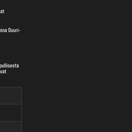
vat
nina Duuri-
pullisesta
uvat