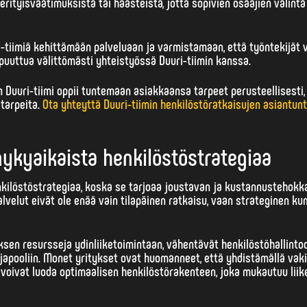
rityisvaatimuksista tai haasteista, jotta sopivien osaajien valinta
i-tiimiä kehittämään palveluaan ja varmistamaan, että työntekijät
 puuttua välittömästi yhteistyössä Duuri-tiimin kanssa.
 Duuri-tiimi oppii tuntemaan asiakkaansa tarpeet perusteellisesti,
tarpeita.
Ota yhteyttä Duuri-tiimin henkilöstöratkaisujen asiantunt
ykyaikaista henkilöstöstrategiaa
kilöstöstrategiaa
, koska se tarjoaa joustavan ja kustannustehokk
alvelut eivät ole enää vain tilapäinen ratkaisu, vaan strateginen k
ksen resursseja ydinliiketoimintaan, vähentävät henkilöstöhallintoo
ajapooliin. Monet yritykset ovat huomanneet, että yhdistämällä vaki
 voivat luoda optimaalisen henkilöstörakenteen, joka mukautuu lii