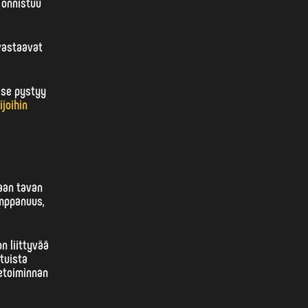
 onnistuu
 vastaavat
 se pystyy
ijoihin
aan tavan
umppanuus,
n liittyvää
tuista
ketoiminnan