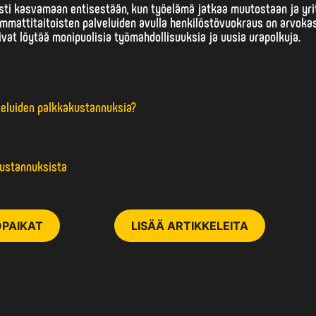
sti kasvamaan entisestään, kun työelämä jatkaa muutostaan ja yri
 ammattitaitoisten palveluiden avulla henkilöstövuokraus on arvoka
voivat löytää monipuolisia työmahdollisuuksia ja uusia urapolkuja.
teluiden palkkakustannuksia?
kustannuksista
PAIKAT
LISÄÄ ARTIKKELEITA