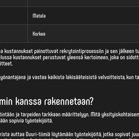
Matala
Korkea
a kustannukset painottuvat rekrytointiprosessiin ja sen jälkeen t
elussa kustannukset perustuvat yleensä kertoimeen, joka on sidot
itteet.
 työnantajana ja vastaa kaikista lakisääteisistä velvoitteista, kun t
iimin kanssa rakennetaan?
tintään ja tarpeiden tarkkaan määrittelyyn. Mitä
yksityiskohtaise
ään sopivia työntekijöitä.
ista auttaa Duuri-tiimiä löytämään työntekijöitä, jotka sopivat juu