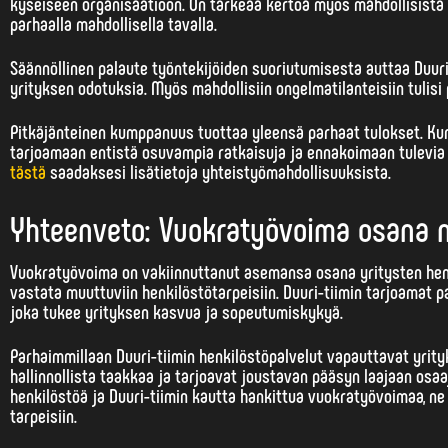
kyseiseen organisaatioon. On tärkeää kertoa myös mahdollisista e
parhaalla mahdollisella tavalla.
Säännöllinen palaute työntekijöiden suoriutumisesta auttaa Duur
yrityksen odotuksia. Myös mahdollisiin ongelmatilanteisiin tulisi
Pitkäjänteinen kumppanuus tuottaa yleensä parhaat tulokset. Kun
tarjoamaan entistä osuvampia ratkaisuja ja ennakoimaan tulevia 
tästä
saadaksesi lisätietoja yhteistyömahdollisuuksista.
Yhteenveto: Vuokratyövoima osana n
Vuokratyövoima on vakiinnuttanut asemansa osana yritysten
hen
vastata muuttuviin henkilöstötarpeisiin. Duuri-tiimin tarjoamat p
joka tukee yrityksen kasvua ja sopeutumiskykyä.
Parhaimmillaan Duuri-tiimin henkilöstöpalvelut vapauttavat yrity
hallinnollista taakkaa ja tarjoavat joustavan pääsyn laajaan osa
henkilöstöä ja Duuri-tiimin kautta hankittua vuokratyövoimaa, ne
tarpeisiin.