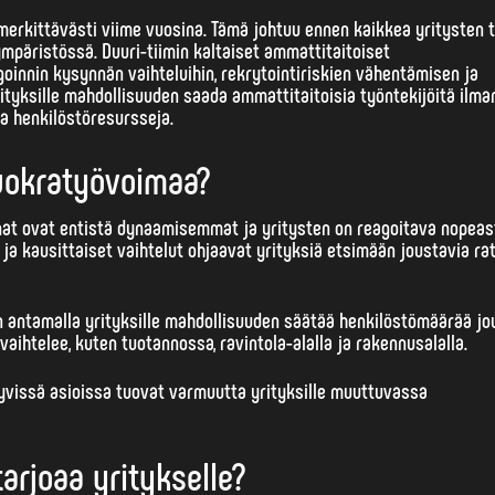
erkittävästi viime vuosina. Tämä johtuu ennen kaikkea yritysten 
päristössä. Duuri-tiimin kaltaiset ammattitaitoiset
goinnin kysynnän vaihteluihin, rekrytointiriskien vähentämisen ja
ityksille mahdollisuuden saada ammattitaitoisia työntekijöitä ilma
a henkilöstöresursseja.
uokratyövoimaa?
nat
ovat entistä dynaamisemmat ja yritysten on reagoitava nopeas
ja kausittaiset vaihtelut ohjaavat yrityksiä etsimään joustavia ra
n antamalla yrityksille mahdollisuuden säätää henkilöstömäärää jo
vaihtelee, kuten tuotannossa, ravintola-alalla ja rakennusalalla.
tyvissä asioissa tuovat varmuutta yrityksille muuttuvassa
arjoaa yritykselle?