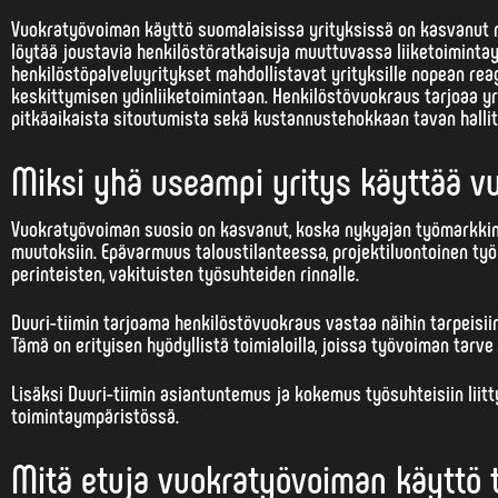
Vuokratyövoiman käyttö suomalaisissa yrityksissä on kasvanut m
löytää
joustavia henkilöstöratkaisuja
muuttuvassa liiketoimintaym
henkilöstöpalveluyritykset mahdollistavat yrityksille nopean rea
keskittymisen ydinliiketoimintaan. Henkilöstövuokraus tarjoaa yr
pitkäaikaista sitoutumista sekä kustannustehokkaan tavan hallit
Miksi yhä useampi yritys käyttää v
Vuokratyövoiman suosio on kasvanut, koska nykyajan
työmarkki
muutoksiin. Epävarmuus taloustilanteessa, projektiluontoinen työ 
perinteisten, vakituisten työsuhteiden rinnalle.
Duuri-tiimin tarjoama henkilöstövuokraus vastaa näihin tarpeisii
Tämä on erityisen hyödyllistä toimialoilla, joissa työvoiman tarve 
Lisäksi Duuri-tiimin asiantuntemus ja kokemus työsuhteisiin liit
toimintaympäristössä.
Mitä etuja vuokratyövoiman käyttö t