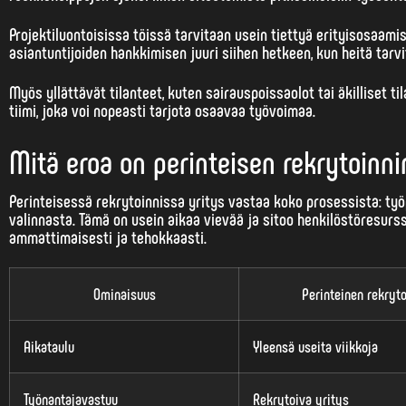
Projektiluontoisissa töissä tarvitaan usein tiettyä erityisosaamis
asiantuntijoiden hankkimisen juuri siihen hetkeen, kun heitä tarvi
Myös yllättävät tilanteet, kuten sairauspoissaolot tai äkilliset t
tiimi, joka voi nopeasti tarjota osaavaa työvoimaa.
Mitä eroa on perinteisen rekrytoinni
Perinteisessä rekrytoinnissa yritys vastaa koko prosessista: työp
valinnasta. Tämä on usein aikaa vievää ja sitoo
henkilöstöresurs
ammattimaisesti ja tehokkaasti.
Ominaisuus
Perinteinen rekryto
Aikataulu
Yleensä useita viikkoja
Työnantajavastuu
Rekrytoiva yritys