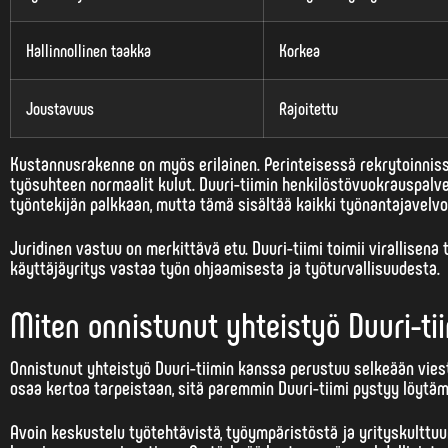
Hallinnollinen taakka
Korkea
Joustavuus
Rajoitettu
Kustannusrakenne on myös erilainen. Perinteisessä rekrytoinniss
työsuhteen normaalit kulut. Duuri-tiimin henkilöstövuokrauspalv
työntekijän palkkaan, mutta tämä sisältää kaikki työnantajavelvo
Juridinen vastuu on merkittävä etu. Duuri-tiimi toimii virallisena
käyttäjäyritys vastaa työn ohjaamisesta ja työturvallisuudesta.
Miten onnistunut yhteistyö Duuri-t
Onnistunut yhteistyö Duuri-tiimin kanssa perustuu selkeään vies
osaa kertoa tarpeistaan, sitä paremmin Duuri-tiimi pystyy löytäm
Avoin keskustelu työtehtävistä, työympäristöstä ja yrityskulttuur