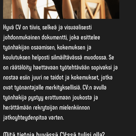
Hyvä CV on tiivis, selkeä ja visuaalisesti
johdonmukainen dokumentti, joka esittelee
työnhakijan osaamisen, kokemuksen ja
koulutuksen helposti silmäiltävässä muodossa. Se
on räätälöity haettavaan työtehtävään sopivaksi ja
nostaa esiin juuri ne taidot ja kokemukset, jotka
ovat työnantajalle merkityksellisiä. CV:n avulla
työnhakija pystyy erottumaan joukosta ja
herättämään rekrytoijan mielenkiinnon
jatkoyhteydenpitoa varten.
Mitä tietoja hyvässä CV:ssä tulisi olla?