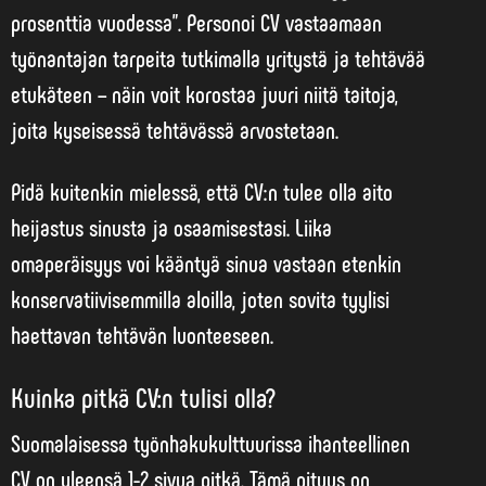
prosenttia vuodessa”. Personoi CV vastaamaan
työnantajan tarpeita tutkimalla yritystä ja tehtävää
etukäteen – näin voit korostaa juuri niitä taitoja,
joita kyseisessä tehtävässä arvostetaan.
Pidä kuitenkin mielessä, että CV:n tulee olla aito
heijastus sinusta ja osaamisestasi. Liika
omaperäisyys voi kääntyä sinua vastaan etenkin
konservatiivisemmilla aloilla, joten sovita tyylisi
haettavan tehtävän luonteeseen.
Kuinka pitkä CV:n tulisi olla?
Suomalaisessa työnhakukulttuurissa ihanteellinen
CV on yleensä 1-2 sivua pitkä. Tämä pituus on