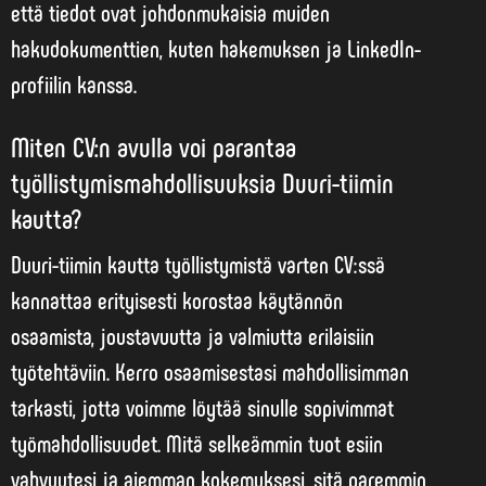
että tiedot ovat johdonmukaisia muiden
hakudokumenttien, kuten hakemuksen ja LinkedIn-
profiilin kanssa.
Miten CV:n avulla voi parantaa
työllistymismahdollisuuksia Duuri-tiimin
kautta?
Duuri-tiimin kautta työllistymistä varten CV:ssä
kannattaa erityisesti korostaa käytännön
osaamista, joustavuutta ja valmiutta erilaisiin
työtehtäviin.
Kerro osaamisestasi mahdollisimman
tarkasti
, jotta voimme löytää sinulle sopivimmat
työmahdollisuudet. Mitä selkeämmin tuot esiin
vahvuutesi ja aiemman kokemuksesi, sitä paremmin