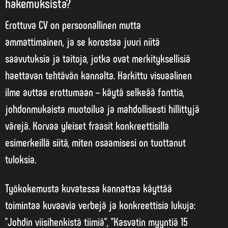
hakemuksista?
Erottuva CV on persoonallinen mutta
ammattimainen, ja se korostaa juuri niitä
saavutuksia ja taitoja, jotka ovat merkityksellisiä
haettavan tehtävän kannalta. Harkittu visuaalinen
ilme auttaa erottumaan – käytä selkeää fonttia,
johdonmukaista muotoilua ja mahdollisesti hillittyjä
värejä.
Korvaa yleiset fraasit konkreettisilla
esimerkeillä
siitä, miten osaamisesi on tuottanut
tuloksia.
Työkokemusta kuvatessa kannattaa käyttää
toimintaa kuvaavia verbejä ja konkreettisia lukuja:
”Johdin viisihenkistä tiimiä”, ”Kasvatin myyntiä 15