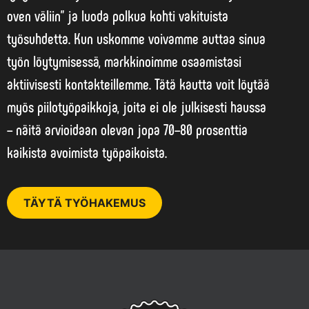
oven väliin” ja luoda polkua kohti vakituista
työsuhdetta. Kun uskomme voivamme auttaa sinua
työn löytymisessä, markkinoimme osaamistasi
aktiivisesti kontakteillemme. Tätä kautta voit löytää
myös piilotyöpaikkoja, joita ei ole julkisesti haussa
– näitä arvioidaan olevan jopa 70–80 prosenttia
kaikista avoimista työpaikoista.
TÄYTÄ TYÖHAKEMUS