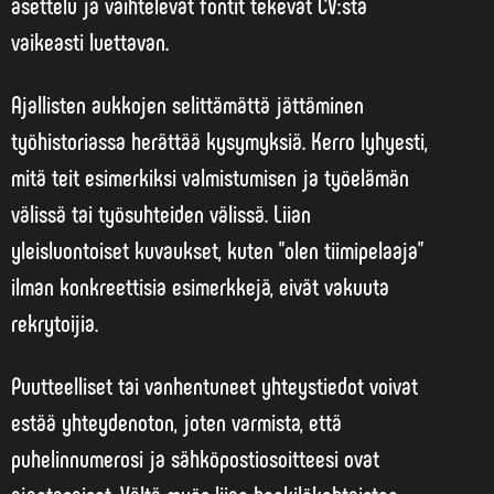
asettelu ja vaihtelevat fontit tekevät CV:stä
vaikeasti luettavan.
Ajallisten aukkojen selittämättä jättäminen
työhistoriassa herättää kysymyksiä. Kerro lyhyesti,
mitä teit esimerkiksi valmistumisen ja työelämän
välissä tai työsuhteiden välissä. Liian
yleisluontoiset kuvaukset, kuten ”olen tiimipelaaja”
ilman konkreettisia esimerkkejä, eivät vakuuta
rekrytoijia.
Puutteelliset tai vanhentuneet yhteystiedot voivat
estää yhteydenoton, joten varmista, että
puhelinnumerosi ja sähköpostiosoitteesi ovat
ajantasaiset. Vältä myös liian henkilökohtaisten