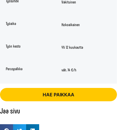
Työsuhde
Vakituinen
Työaika
Kokoaikainen
Työn kesto
Yli 12 kuukautta
Peruspalkka
väh. 14 €/h
HAE PAIKKAA
Jaa sivu