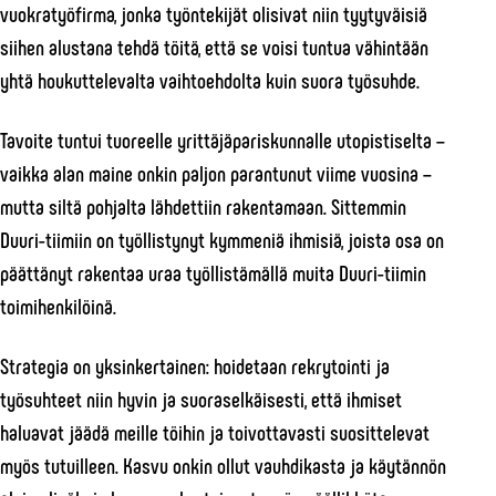
vuokratyöfirma, jonka työntekijät olisivat niin tyytyväisiä
siihen alustana tehdä töitä, että se voisi tuntua vähintään
yhtä houkuttelevalta vaihtoehdolta kuin suora työsuhde.
Tavoite tuntui tuoreelle yrittäjäpariskunnalle utopistiselta –
vaikka alan maine onkin paljon parantunut viime vuosina –
mutta siltä pohjalta lähdettiin rakentamaan. Sittemmin
Duuri-tiimiin on työllistynyt kymmeniä ihmisiä, joista osa on
päättänyt rakentaa uraa työllistämällä muita Duuri-tiimin
toimihenkilöinä.
Strategia on yksinkertainen: hoidetaan rekrytointi ja
työsuhteet niin hyvin ja suoraselkäisesti, että ihmiset
haluavat jäädä meille töihin ja toivottavasti suosittelevat
myös tutuilleen. Kasvu onkin ollut vauhdikasta ja käytännön