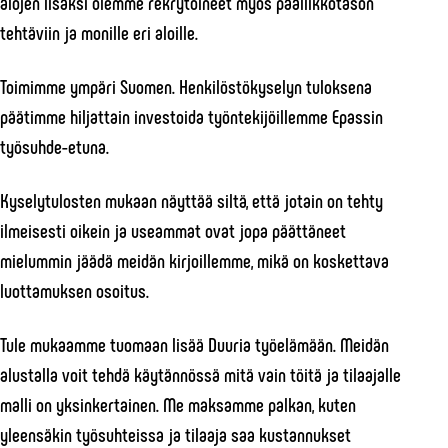
alojen lisäksi olemme rekrytoineet myös päällikkötason
tehtäviin ja monille eri aloille.
Toimimme ympäri Suomen. Henkilöstökyselyn tuloksena
päätimme hiljattain investoida työntekijöillemme Epassin
työsuhde-etuna.
Kyselytulosten mukaan näyttää siltä, että jotain on tehty
ilmeisesti oikein ja useammat ovat jopa päättäneet
mielummin jäädä meidän kirjoillemme, mikä on koskettava
luottamuksen osoitus.
Tule mukaamme tuomaan lisää Duuria työelämään. Meidän
alustalla voit tehdä käytännössä mitä vain töitä ja tilaajalle
malli on yksinkertainen. Me maksamme palkan, kuten
yleensäkin työsuhteissa ja tilaaja saa kustannukset