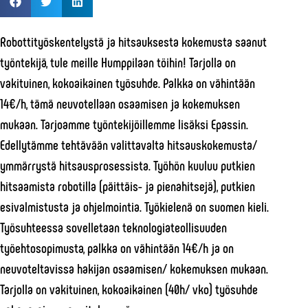
Robottityöskentelystä ja hitsauksesta kokemusta saanut
työntekijä, tule meille Humppilaan töihin! Tarjolla on
vakituinen, kokoaikainen työsuhde. Palkka on vähintään
14€/h, tämä neuvotellaan osaamisen ja kokemuksen
mukaan. Tarjoamme työntekijöillemme lisäksi Epassin.
Edellytämme tehtävään valittavalta hitsauskokemusta/
ymmärrystä hitsausprosessista. Työhön kuuluu putkien
hitsaamista robotilla (päittäis- ja pienahitsejä), putkien
esivalmistusta ja ohjelmointia. Työkielenä on suomen kieli.
Työsuhteessa sovelletaan teknologiateollisuuden
työehtosopimusta, palkka on vähintään 14€/h ja on
neuvoteltavissa hakijan osaamisen/ kokemuksen mukaan.
Tarjolla on vakituinen, kokoaikainen (40h/ vko) työsuhde