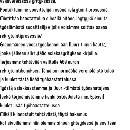
vakavaraisessa yrityksessä.
Kontaktoimme suosittelijan osana rekrytointiprosessia.
Mietithän haastattelua silmällä pitäen, löytyykö sinulta
työelämästä suosittelijaa, jolle voisimme soittaa osana
rekrytointiprosessia?
Ensimmäinen vuosi työskennellään Duuri-tiimin kautta,
jonka jälkeen siirrytään asiakasyrityksen kirjoille.
Tarjoamme tehtävään valitulle 400 euron
rekrytointibonuksen. Tämä on normaalia veronalaista tuloa
ja kuulet tästä lisää työhaastattelussa.
Työstä, asiakkaastamme ja Duuri-tiimistä työnanatajana
(sekä tarjoamistamme henkilöstöeduista, mm. Epassi)
kuulet lisää työhaastattelussa.
Mikäli kiinnostuit tehtävästä, täytä hakemus
kotisivuillamme, niin olemme sinuun yhteydessä ja sovitaan