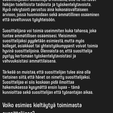
hakijan todellisista taidoista ja työskentelytavoista.
Hyvä rekrytointi perustuu aina kokonaisvaltaiseen
arvioon, jossa huomioidaan sekä ammatillinen osaaminen
että soveltuvuus työyhteisöön.
Suosittelijana voi toimia useimmiten kuka tahansa, joka
tuntee ammatillisen osaamisesi. Yleisimmin
suosittelijaksi pyydetään
esimiestä, mutta myös
kollegat, asiakkaat tai yhteistyökumppanit voivat toimia
hyvinä suosittelijoina. Olennaista on, että suosittelija
pystyy kertomaan työskentelytavoistasi ja
vahvuuksistasi ammattilaisena.
Tärkeää on muistaa, että suosittelijan tulee aina olla
tietoinen siitä, että hänet on nimetty suosittelijaksi.
Suosittelijaa ei siis koskaan pidä ilmoittaa
hakemuksessa kysymättä ensin lupaa – tämä
kunnioittaa sekä suosittelijan että työnantajan aikaa.
Voiko esimies kieltäytyä toimimasta
suosittelijana?