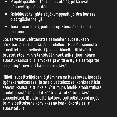
Projektipäälliköt tai tiimin vetäjät, jotka ovat
nähneet työpanostasi
Asiakkaat tai yhteistyökumppanit, joiden kanssa
olet työskennellyt
Toiset esimiehet, joiden projekteissa olet ollut
mukana
Jos tarvitset välttämättä esimiehen suosituksen,
harkitse lähestymistapasi uudelleen. Pyydä esimiestä
suosittelijaksi selkeästi ja anna hänelle riittävästi
taustatietoa: mihin tehtävään haet, miksi juuri hänen
suosituksensa olisi arvokas ja mitä erityisiä taitoja tai
projekteja toivoisit hänen korostavan.
Mikäli suosittelijoiden löytäminen on haastavaa, korosta
työhakemuksessasi ja ansioluettelossasi konkreettisia
saavutuksiasi ja tuloksia. Voit myös hankkia todistuksia
koulutuksista tai sertifikaateista, jotka todistavat
osaamistasi. Muista, että kattava työtodistus voi myös
toimia osittaisena korvikkeena henkilökohtaiselle
suosittelulle.