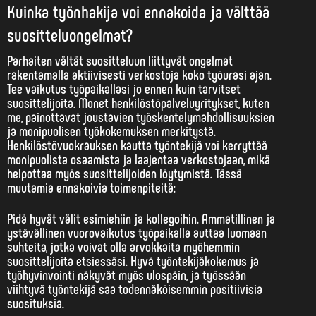
Kuinka työnhakija voi ennakoida ja välttää
suositteluongelmat?
Parhaiten vältät suositteluun liittyvät ongelmat
rakentamalla aktiivisesti verkostoja
koko työurasi ajan.
Tee vaikutus työpaikallasi jo ennen kuin tarvitset
suosittelijoita. Monet henkilöstöpalveluyritykset, kuten
me, painottavat joustavien työskentelymahdollisuuksien
ja monipuolisen työkokemuksen merkitystä.
Henkilöstövuokrauksen kautta työntekijä voi kerryttää
monipuolista osaamista ja laajentaa verkostojaan, mikä
helpottaa myös suosittelijoiden löytymistä. Tässä
muutamia ennakoivia toimenpiteitä:
Pidä hyvät välit esimiehiin ja kollegoihin. Ammatillinen ja
ystävällinen vuorovaikutus työpaikalla auttaa luomaan
suhteita, jotka voivat olla arvokkaita myöhemmin
suosittelijoita etsiessäsi. Hyvä työntekijäkokemus ja
työhyvinvointi näkyvät myös ulospäin, ja työssään
viihtyvä työntekijä saa todennäköisemmin positiivisia
suosituksia.