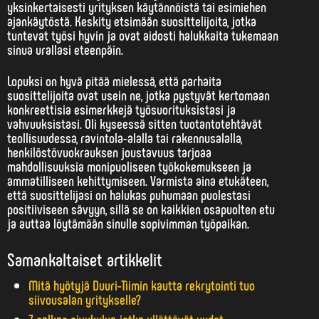
yksinkertaisesti yrityksen käytännöistä tai esimiehen
ajankäytöstä. Keskity etsimään suosittelijoita, jotka
tuntevat työsi hyvin ja ovat aidosti halukkaita tukemaan
sinua urallasi eteenpäin.
Lopuksi on hyvä pitää mielessä, että parhaita
suosittelijoita ovat usein ne, jotka pystyvät kertomaan
konkreettisia esimerkkejä työsuorituksistasi ja
vahvuuksistasi. Oli kyseessä sitten tuotantotehtävät
teollisuudessa, ravintola-alalla tai rakennusalalla,
henkilöstövuokrauksen joustavuus tarjoaa
mahdollisuuksia monipuoliseen työkokemukseen ja
ammatilliseen kehittymiseen. Varmista aina etukäteen,
että suosittelijasi on halukas puhumaan puolestasi
positiiviseen sävyyn, sillä se on kaikkien osapuolten etu
ja auttaa löytämään sinulle sopivimman työpaikan.
Samankaltaiset artikkelit
Mitä hyötyjä Duuri-Tiimin kautta rekrytointi tuo
siivousalan yritykselle?
7 palkan sivukulua jotka yllättävät uudet