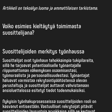
Artikkeli on tekoälyn luoma ja ammattilaisen tarkistama.
Voiko esimies kieltäytyä toimimasta
suosittelijana?
Suosittelijoiden merkitys työnhaussa
Suosittelijat ovat
työnhaun tehokkaimpia tukipilareita
,
sillä he tarjoavat potentiaaliselle työnantajalle
riippumattoman näkemyksen osaamisestasi,
työmoraalista ja persoonallisuudestasi. Työnantajat
haluavat varmistaa rekrytointipäätöstensä olevan
perusteltuja, ja suosittelijat auttavat vahvistamaan
ansioluettelossa esitetyt tiedot todenmukaisiksi.
Nykyisin työnhakuprosesseissa suosittelijoiden rooli on
kasvanut entisestään. Vastuulliset rekrytoijat pitävät
suosittelijoiden lausuntoja arvokkaina, sillä ne kertovat