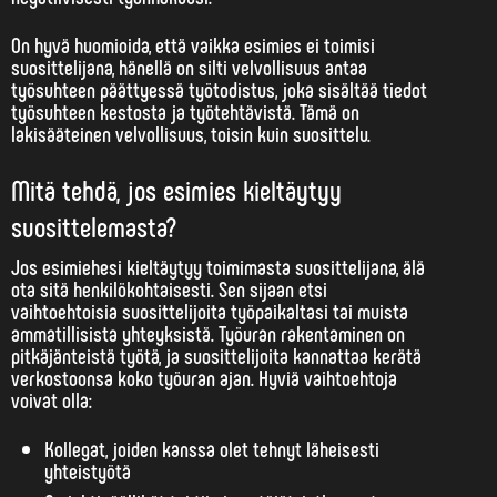
On hyvä huomioida, että vaikka esimies ei toimisi
suosittelijana, hänellä on silti velvollisuus antaa
työsuhteen päättyessä työtodistus, joka sisältää tiedot
työsuhteen kestosta ja työtehtävistä. Tämä on
lakisääteinen velvollisuus, toisin kuin suosittelu.
Mitä tehdä, jos esimies kieltäytyy
suosittelemasta?
Jos esimiehesi kieltäytyy toimimasta suosittelijana, älä
ota sitä henkilökohtaisesti. Sen sijaan
etsi
vaihtoehtoisia suosittelijoita
työpaikaltasi tai muista
ammatillisista yhteyksistä. Työuran rakentaminen on
pitkäjänteistä työtä, ja suosittelijoita kannattaa kerätä
verkostoonsa koko työuran ajan. Hyviä vaihtoehtoja
voivat olla:
Kollegat, joiden kanssa olet tehnyt läheisesti
yhteistyötä