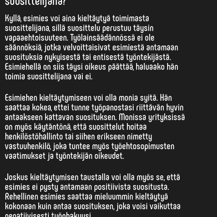
Kyllä, esimies voi aina kieltäytyä toimimasta
suosittelijana, sillä suosittelu perustuu
täysin
vapaaehtoisuuteen
. Työlainsäädännössä ei ole
säännöksiä, jotka velvoittaisivat esimiestä antamaan
suosituksia nykyisestä tai entisestä työntekijästä.
Esimiehellä on siis täysi oikeus päättää, haluaako hän
toimia suosittelijana vai ei.
Esimiehen kieltäytymiseen voi olla monia syitä. Hän
saattaa kokea, ettei tunne työpanostasi riittävän hyvin
antaakseen kattavan suosituksen. Monissa yrityksissä
on myös käytäntönä, että suosittelut hoitaa
henkilöstöhallinto tai siihen erikseen nimetty
vastuuhenkilö, joka tuntee myös työehtosopimusten
vaatimukset ja työntekijän oikeudet.
Joskus kieltäytymisen taustalla voi olla myös se, että
esimies ei pysty antamaan positiivista suositusta.
Rehellinen esimies saattaa mieluummin kieltäytyä
kokonaan kuin antaa suosituksen, joka voisi vaikuttaa
negatiivisesti työnhakuusi.