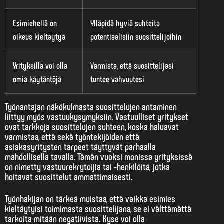
Esimiehellä on
Ylläpidä hyviä suhteita
oikeus kieltäytyä
potentiaalisiin suosittelijoihin
Yrityksillä voi olla
Varmista, että suosittelijasi
omia käytäntöjä
tuntee vahvuutesi
Työnantajan näkökulmasta suosittelujen antaminen
liittyy myös vastuukysymyksiin. Vastuulliset yritykset
ovat tarkkoja suosittelujen suhteen, koska haluavat
varmistaa, että sekä työntekijöiden että
asiakasyritysten tarpeet täyttyvät parhaalla
mahdollisella tavalla. Tämän vuoksi monissa yrityksissä
on nimetty vastuurekrytoijia tai -henkilöitä, jotka
hoitavat suosittelut ammattimaisesti.
Työnhakijan on tärkeä muistaa, että vaikka esimies
kieltäytyisi toimimasta suosittelijana, se ei välttämättä
tarkoita mitään negatiivista. Kyse voi olla