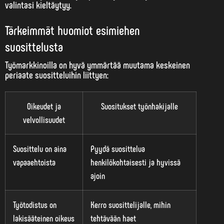
valintasi kieltäytyy.
Tärkeimmät huomiot esimiehen
suosittelusta
Työmarkkinoilla on hyvä ymmärtää muutama
keskeinen
periaate
suositteluihin liittyen:
Oikeudet ja
Suositukset työnhakijalle
velvollisuudet
Suosittelu on aina
Pyydä suosittelua
vapaaehtoista
henkilökohtaisesti ja hyvissä
ajoin
Työtodistus on
Kerro suosittelijalle, mihin
lakisääteinen oikeus
tehtävään haet