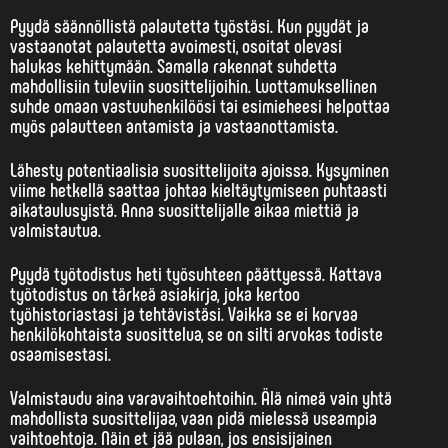
Pyydä säännöllistä palautetta työstäsi. Kun pyydät ja
vastaanotat palautetta avoimesti, osoitat olevasi
halukas kehittymään. Samalla rakennat suhdetta
mahdollisiin tuleviin suosittelijoihin. Luottamuksellinen
suhde omaan vastuuhenkilöösi tai esimieheesi helpottaa
myös palautteen antamista ja vastaanottamista.
Lähesty potentiaalisia suosittelijoita ajoissa. Kysyminen
viime hetkellä saattaa johtaa kieltäytymiseen puhtaasti
aikataulusyistä. Anna suosittelijalle aikaa miettiä ja
valmistautua.
Pyydä työtodistus heti työsuhteen päättyessä. Kattava
työtodistus on tärkeä asiakirja, joka kertoo
työhistoriastasi ja tehtävistäsi. Vaikka se ei korvaa
henkilökohtaista suosittelua, se on silti arvokas todiste
osaamisestasi.
Valmistaudu aina varavaihtoehtoihin. Älä nimeä vain yhtä
mahdollista suosittelijaa, vaan pidä mielessä useampia
vaihtoehtoja. Näin et jää pulaan, jos ensisijainen