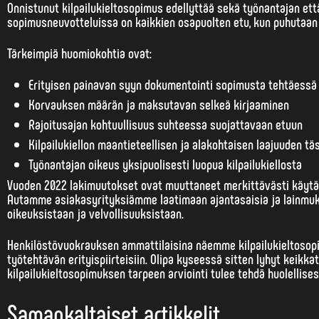
Onnistunut kilpailukieltosopimus edellyttää sekä työnantajan et
sopimusneuvotteluissa on kaikkien osapuolten etu
, kun puhutaan
Tärkeimpiä huomiokohtia ovat:
Erityisen painavan syyn dokumentointi sopimusta tehtäessä
Korvauksen määrän ja maksutavan selkeä kirjaaminen
Rajoitusajan kohtuullisuus suhteessa suojattavaan etuun
Kilpailukiellon maantieteellisen ja alakohtaisen laajuuden tä
Työnantajan oikeus yksipuolisesti luopua kilpailukiellosta
Vuoden 2022 lakimuutokset ovat muuttaneet merkittävästi käytäntö
Autamme asiakasyrityksiämme laatimaan ajantasaisia ja lainmuk
oikeuksistaan ja velvollisuuksistaan.
Henkilöstövuokrauksen ammattilaisina näemme kilpailukieltosopim
työtehtävän erityispiirteisiin. Olipa kyseessä sitten lyhyt keikka
kilpailukieltosopimuksen tarpeen arviointi tulee tehdä huolellise
Samankaltaiset artikkelit