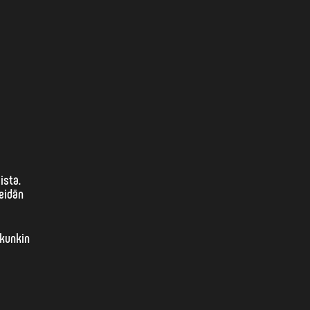
ista.
eidän
 kunkin