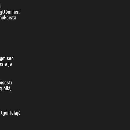
i
lyttäminen.
imuksista
tymisen
ksia ja
aisesti
yöllä,
 työntekijä