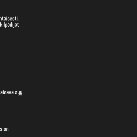
htaisesti.
ilpailijat
painava syy
s on