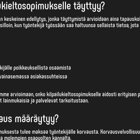
lukieltosopimukselle täyttyy?
in keskeinen edellytys, jonka täyttymistä arvioidaan aina tapausko
silloin, kun työntekijä työssään saa haltuunsa sellaista tietoa, jota k
kijälle poikkeuksellista osaamista
 avainasemassa asiakassuhteissa
mme arvioimaan, onko kilpailukieltosopimukselle aidosti erityisen 
lainmukaisia ja palvelevat tarkoitustaan.
vaus määräytyy?
muksesta tulee maksaa työntekijälle korvausta.
Korvausvelvollisuu
ia
molempien osapuolten kannalta.