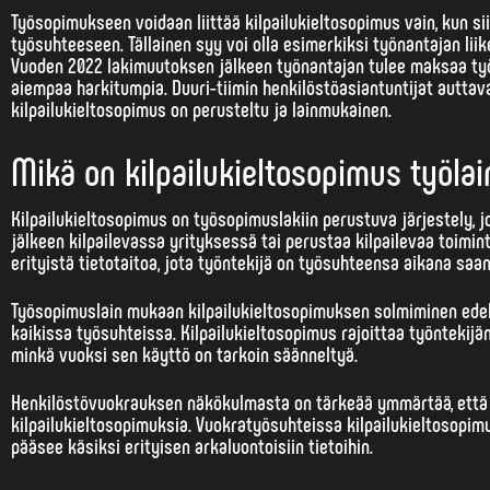
Työsopimukseen voidaan liittää kilpailukieltosopimus vain, kun sii
työsuhteeseen. Tällainen syy voi olla esimerkiksi työnantajan lii
Vuoden 2022 lakimuutoksen jälkeen työnantajan tulee maksaa työnt
aiempaa harkitumpia. Duuri-tiimin henkilöstöasiantuntijat auttav
kilpailukieltosopimus on perusteltu ja lainmukainen.
Mikä on kilpailukieltosopimus työl
Kilpailukieltosopimus on työsopimuslakiin perustuva järjestely, 
jälkeen kilpailevassa yrityksessä tai perustaa kilpailevaa toimin
erityistä tietotaitoa
, jota työntekijä on työsuhteensa aikana saa
Työsopimuslain mukaan kilpailukieltosopimuksen solmiminen edelly
kaikissa työsuhteissa. Kilpailukieltosopimus rajoittaa työntekijä
minkä vuoksi sen käyttö on tarkoin säänneltyä.
Henkilöstövuokrauksen näkökulmasta on tärkeää ymmärtää, ett
kilpailukieltosopimuksia. Vuokratyösuhteissa kilpailukieltosopimu
pääsee käsiksi erityisen arkaluontoisiin tietoihin.