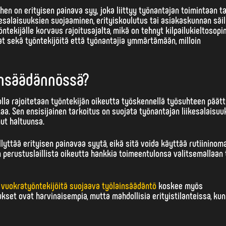
hen on erityisen painava syy, joka liittyy työnantajan toimintaan ta
kesalaisuuksien suojaaminen, erityiskoulutus tai asiakaskunnan säi
ekijälle korvaus rajoitusajalta, mikä on tehnyt kilpailukieltosop
at sekä työntekijöitä että työnantajia ymmärtämään, milloin
ainsäädännössä?
jolla rajoitetaan työntekijän oikeutta työskennellä työsuhteen päät
taa.
Sen ensisijainen tarkoitus on suojata työnantajan liikesalaisuu
nut haltuunsa.
ttää erityisen painavaa syytä, eikä sitä voida käyttää rutiininom
n perustuslaillista oikeutta hankkia toimeentulonsa valitsemallaan t
ä
vuokratyöntekijöitä suojaava työlainsäädäntö
koskee myös
kset ovat harvinaisempia, mutta mahdollisia erityistilanteissa, kun