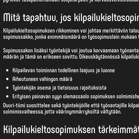
Mitä tapahtuu, jos kilpailukieltosop
Kilpailukieltosopimuksen rikkominen voi johtaa merkittäviin talou
sopimussakko
, jonka enimmäismäärä on työsopimuslain mukaan 
Sopimussakon lisäksi työntekijä voi joutua korvaamaan työnantaj
määrän ja tämä on erikseen sovittu. Oikeuskäytännössä kilpailu
Kilpailevan toiminnan todellinen laajuus ja luonne
Aiheutuneen vahingon määrä
Työntekijän asema ja tietoisuus rajoituksista
Erityisen painavan syyn olemassaolo sopimuksen solmimishe
Duuri-tiimi suosittelee sekä työntekijöille että työnantajille ki
solmimisvaiheessa, jotta väärinymmärryksiltä vältytään.
Kilpailukieltosopimuksen tärkeimm