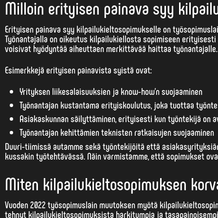
Milloin erityisen painava syy kilpai
Erityisen painava syy kilpailukieltosopimukselle on työsopimusla
Työnantajalla on oikeutus kilpailukiellosta sopimiseen
erityisesti 
voisivat hyödyntää aiheuttaen merkittävää haittaa työnantajalle.
Esimerkkejä erityisen painavista syistä ovat:
Yrityksen liikesalaisuuksien ja know-how’n suojaaminen
Työnantajan kustantama erityiskoulutus, joka tuottaa työnte
Asiakaskunnan säilyttäminen, erityisesti kun työntekijä on
Työnantajan kehittämien teknisten ratkaisujen suojaaminen
Duuri-tiimissä autamme sekä työntekijöitä että asiakasyrityksiä
kussakin työtehtävässä. Näin varmistamme, että sopimukset ovat 
Miten kilpailukieltosopimuksen kor
Vuoden 2022 työsopimuslain muutoksen myötä kilpailukieltosopi
tehnyt kilpailukieltosopimuksista harkitumpia ja tasapainoisemp