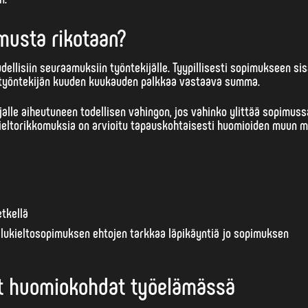
imusta rikotaan?
dellisiin seuraamuksiin työntekijälle.
Tyypillisesti sopimukseen sis
työntekijän kuuden kuukauden palkkaa vastaava summa.
alle aiheutuneen todellisen vahingon, jos vahinko ylittää sopimus
kieltorikkomuksia on arvioitu tapauskohtaisesti huomioiden muun 
tkellä
lpailukieltosopimuksen ehtojen tarkkaa läpikäyntiä jo sopimuksen
ät huomiokohdat työelämässä