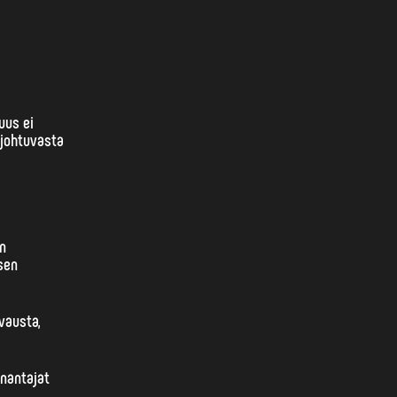
uus ei
 johtuvasta
en
isen
vausta,
önantajat