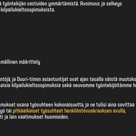
tä työntekijän vastuiden ymmärtämistä.
Avoimuus ja selkeys
 kilpailukieltosopimuksista.
smällinen määrittely
jä, ja Duuri-tiimin asiantuntijat ovat ajan tasalla näistä muutoks
aisia kilpailukieltosopimuksia sekä neuvomme työntekijöitämme h
ukset osana työsuhteen kokonaisuutta, ja ne tulisi aina sovittaa
työ tai
pitkäaikaiset työsuhteet henkilöstövuokrauksen avulla
,
sti ja lain vaatimukset huomioiden.