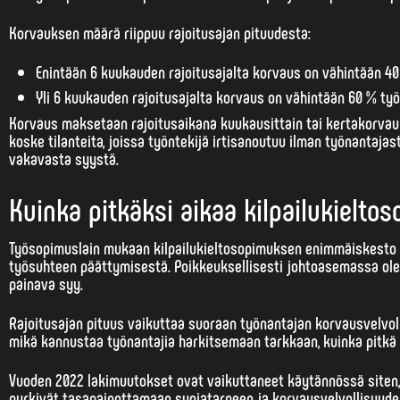
Korvauksen määrä riippuu rajoitusajan pituudesta:
Enintään 6 kuukauden rajoitusajalta korvaus on vähintään 40
Yli 6 kuukauden rajoitusajalta korvaus on vähintään 60 % ty
Korvaus maksetaan rajoitusaikana kuukausittain tai kertakorvauk
koske tilanteita, joissa työntekijä irtisanoutuu ilman työnantaja
vakavasta syystä.
Kuinka pitkäksi aikaa kilpailukielto
Työsopimuslain mukaan kilpailukieltosopimuksen enimmäiskesto o
työsuhteen päättymisestä. Poikkeuksellisesti johtoasemassa olevil
painava syy.
Rajoitusajan pituus vaikuttaa suoraan työnantajan korvausvelvo
mikä kannustaa työnantajia harkitsemaan tarkkaan, kuinka pitkä ki
Vuoden 2022 lakimuutokset ovat vaikuttaneet käytännössä siten, 
pyrkivät tasapainottamaan suojatarpeen ja korvausvelvollisuude