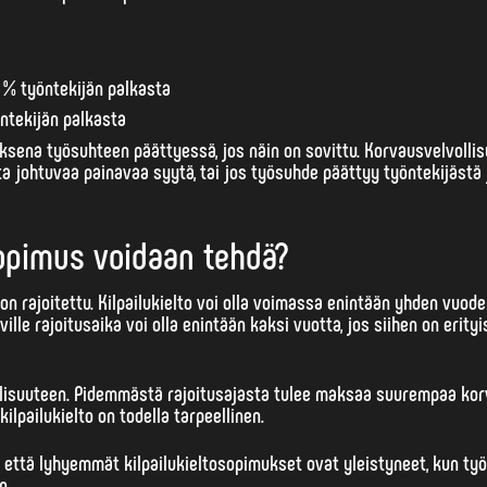
 % työntekijän palkasta
öntekijän palkasta
sena työsuhteen päättyessä, jos näin on sovittu. Korvausvelvollis
sta johtuvaa painavaa syytä, tai jos työsuhde päättyy työntekijästä
sopimus voidaan tehdä?
n rajoitettu.
Kilpailukielto voi olla voimassa enintään yhden vuod
le rajoitusaika voi olla enintään kaksi vuotta, jos siihen on erity
llisuuteen. Pidemmästä rajoitusajasta tulee maksaa suurempaa kor
lpailukielto on todella tarpeellinen.
että lyhyemmät kilpailukieltosopimukset ovat yleistyneet, kun ty
n.